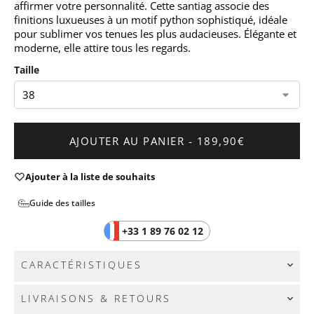
affirmer votre personnalité. Cette santiag associe des
finitions luxueuses à un motif python sophistiqué, idéale
pour sublimer vos tenues les plus audacieuses. Élégante et
moderne, elle attire tous les regards.
Taille
AJOUTER AU PANIER - 189,90€
Ajouter à la liste de souhaits
Guide des tailles
+33 1 89 76 02 12
CARACTÉRISTIQUES
Couleur :
Dorée
LIVRAISONS & RETOURS
Matiere :
Caoutchouc, Cuir