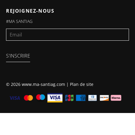
REJOIGNEZ-NOUS
#MA SANTIAG
E
-
m
a
i
S'INSCRIRE
l
*
© 2026 www.ma-santiag.com |
Plan de site