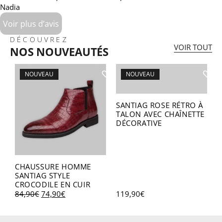
Nadia
Voir plus d’avis
DÉCOUVREZ
VOIR TOUT
NOS NOUVEAUTÉS
NOUVEAU
NOUVEAU
SANTIAG ROSE RÉTRO À
TALON AVEC CHAÎNETTE
DÉCORATIVE
S
S
CHAUSSURE HOMME
D
SANTIAG STYLE
CROCODILE EN CUIR
84,90
€
74,90
€
119,90
€
1