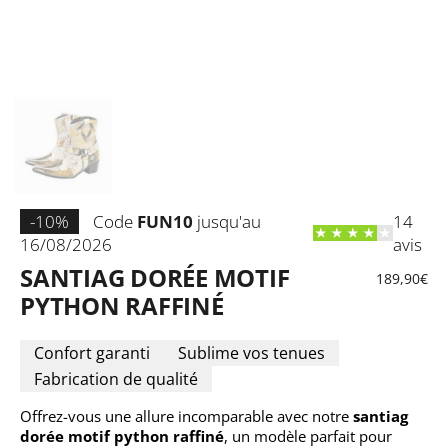
PAR SAISON
Mon compte
Liste de souhaits
Support client
Contact
#MA SANTIAG
-10%
Code
FUN10
jusqu'au
14
16/08/2026
avis
JOIN US
SANTIAG DORÉE MOTIF
189,90
€
E
PYTHON RAFFINÉ
-
m
a
Confort garanti
Sublime vos tenues
i
S'INSCRIRE
Fabrication de qualité
l
*
Offrez-vous une allure incomparable avec notre
santiag
dorée motif python raffiné
, un modèle parfait pour