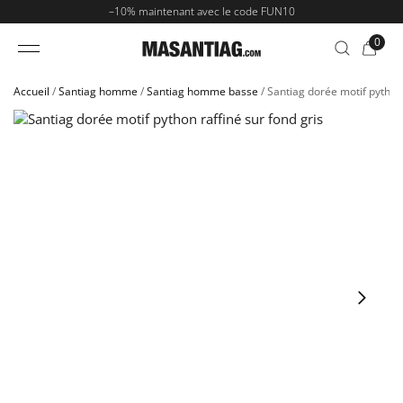
–
10%
maintenant avec le code
FUN10
0
Accueil
/
Santiag homme​
/
Santiag homme basse​
/
Santiag dorée motif python
NOS SANTIAGS
SANTIAG FEMME​
SANTIAG HOMME​
SANTIAG ENFANT​
PAR TYPE
PAR COULEUR
PAR MATIÈRE