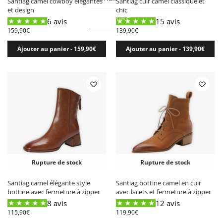
Santiag camel cowboy élégantes
Santiag cuir camel classique et
et design
chic
S'INSCRIRE
6 avis
15 avis
159,90
€
139,90
€
Ajouter au panier - 159,90€
Ajouter au panier - 139,90€
Rupture de stock
Rupture de stock
Santiag camel élégante style
Santiag bottine camel en cuir
bottine avec fermeture à zipper
avec lacets et fermeture à zipper
8 avis
12 avis
115,90
€
119,90
€