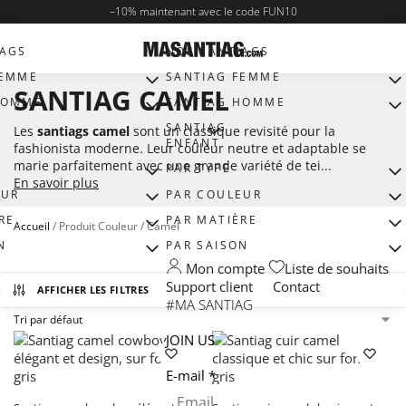
–
10%
maintenant avec le code
FUN10
IAGS
NOS SANTIAGS
EMME​
SANTIAG FEMME​
SANTIAG CAMEL
OMME​
SANTIAG HOMME​
SANTIAG
Les
santiags camel
sont un classique revisité pour la
ENFANT​
fashionista moderne. Leur couleur neutre et adaptable se
marie parfaitement avec une grande variété de tei...
PAR TYPE
En savoir plus
EUR
PAR COULEUR
RE
PAR MATIÈRE
Accueil
/
Produit Couleur
/
Camel
N
PAR SAISON
Mon compte
Liste de souhaits
Support client
Contact
AFFICHER LES FILTRES
#MA SANTIAG
JOIN US
E-mail
*