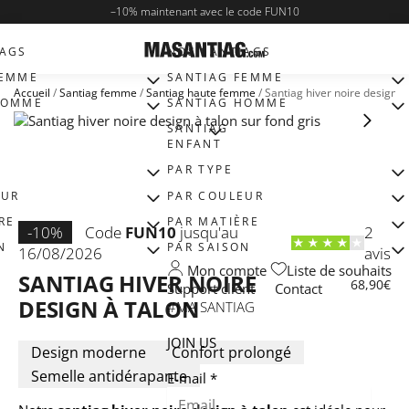
–
10%
maintenant avec le code
FUN10
IAGS
NOS SANTIAGS
EMME​
SANTIAG FEMME​
Accueil
/
Santiag femme​
/
Santiag haute femme​
/
Santiag hiver noire design à
OMME​
SANTIAG HOMME​
SANTIAG
ENFANT​
PAR TYPE
EUR
PAR COULEUR
RE
PAR MATIÈRE
-10%
Code
FUN10
jusqu'au
2
N
PAR SAISON
16/08/2026
avis
Mon compte
Liste de souhaits
SANTIAG HIVER NOIRE
68,90
€
Support client
Contact
DESIGN À TALON
#MA SANTIAG
JOIN US
Design moderne
Confort prolongé
Semelle antidérapante
E-mail
*