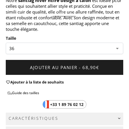
Notre
santiag hiver noire design à talon
est idéale pour
celles qui souhaitent allier style et praticité. Conçue en
S'INSCRIRE
simili cuir de qualité, elle offre une allure raffinée, tout en
étant robuste et confortable. Avec son design moderne et
sa semelle en caoutchouc, cette santiag apporte une
touche élégante.
Taille
AJOUTER AU PANIER - 68,90€
Ajouter à la liste de souhaits
Guide des tailles
+33 1 89 76 02 12
CARACTÉRISTIQUES
Couleur :
Noire