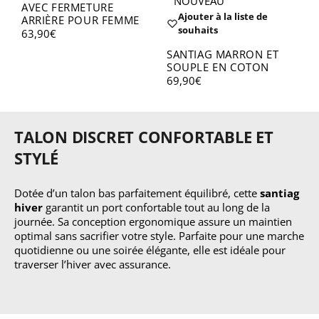
NOUVEAU
AVEC FERMETURE
Ajouter à la liste de
ARRIÈRE POUR FEMME
S
souhaits
63,90
€
M
SANTIAG MARRON ET
S
SOUPLE EN COTON
4
69,90
€
TALON DISCRET CONFORTABLE ET
STYLÉ
Dotée d’un talon bas parfaitement équilibré, cette
santiag
hiver
garantit un port confortable tout au long de la
journée. Sa conception ergonomique assure un maintien
optimal sans sacrifier votre style. Parfaite pour une marche
quotidienne ou une soirée élégante, elle est idéale pour
traverser l’hiver avec assurance.